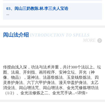
03
、闾山三奶教陈.林.李三夫人宝诰
...
闾山法介绍
INTRODUCTION TO SPELLS
MORE
传授由浅入深，功法与法术并重，共计300个法以上。坛
图、法扇、开剑指、画符程序、安神立坛、开光（神
像、物品），退神法、法器祭炼法、玉皇钱祭炼法、四
灵兽护身法、六丁六甲护身法、漫天华盖护身法、太乙
消业法、闾山增法咒、闾山增法水、金光咒修炼增功法
（1/2）、金光法修炼之二、金光咒手诀...
<详情>