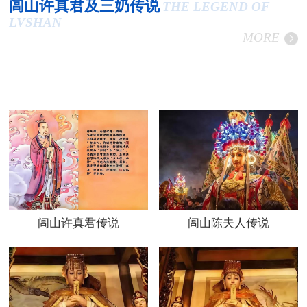
闾山许真君及三奶传说
THE LEGEND OF
LVSHAN
MORE
闾山许真君传说
闾山陈夫人传说