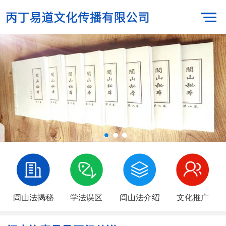
闾山法揭秘
学法误区
闾山法介绍
文化推广