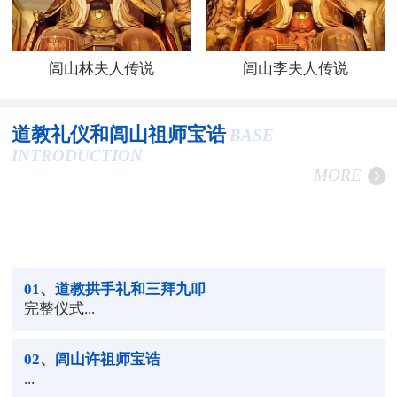
闾山林夫人传说
闾山李夫人传说
道教礼仪和闾山祖师宝诰
BASE
INTRODUCTION
MORE
01
、道教拱手礼和三拜九叩
完整仪式...
02
、闾山许祖师宝诰
...