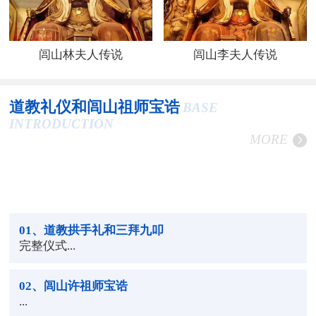
闾山林夫人传说
闾山李夫人传说
道教礼仪和闾山祖师宝诰
BASE
INTRODUCTION
MORE
01
、道教拱手礼和三拜九叩
完整仪式...
02
、闾山许祖师宝诰
...