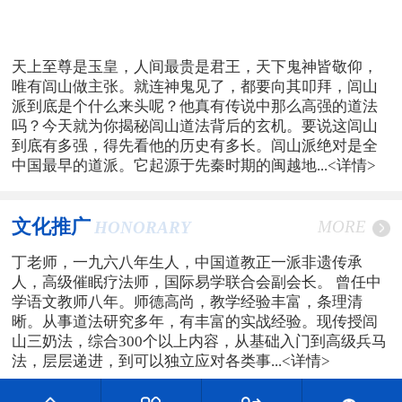
天上至尊是玉皇，人间最贵是君王，天下鬼神皆敬仰，
唯有闾山做主张。就连神鬼见了，都要向其叩拜，闾山
派到底是个什么来头呢？他真有传说中那么高强的道法
吗？今天就为你揭秘闾山道法背后的玄机。要说这闾山
到底有多强，得先看他的历史有多长。闾山派绝对是全
中国最早的道派。它起源于先秦时期的闽越地...
<详情>
文化推广
MORE
HONORARY
丁老师，一九六八年生人，中国道教正一派非遗传承
人，高级催眠疗法师，国际易学联合会副会长。 曾任中
学语文教师八年。师德高尚，教学经验丰富，条理清
晰。从事道法研究多年，有丰富的实战经验。现传授闾
山三奶法，综合300个以上内容，从基础入门到高级兵马
法，层层递进，到可以独立应对各类事...
<详情>