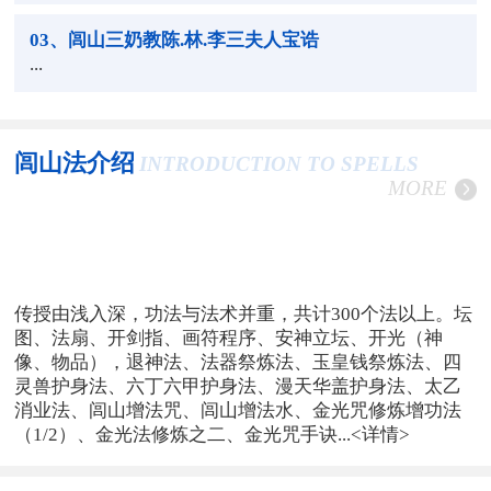
03
、闾山三奶教陈.林.李三夫人宝诰
...
闾山法介绍
INTRODUCTION TO SPELLS
MORE
传授由浅入深，功法与法术并重，共计300个法以上。坛
图、法扇、开剑指、画符程序、安神立坛、开光（神
像、物品），退神法、法器祭炼法、玉皇钱祭炼法、四
灵兽护身法、六丁六甲护身法、漫天华盖护身法、太乙
消业法、闾山增法咒、闾山增法水、金光咒修炼增功法
（1/2）、金光法修炼之二、金光咒手诀...
<详情>