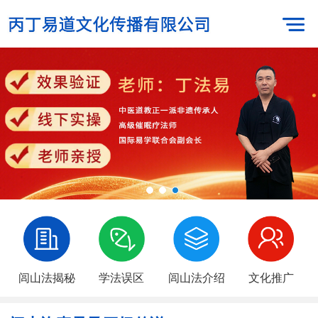
闾山法揭秘
学法误区
闾山法介绍
文化推广