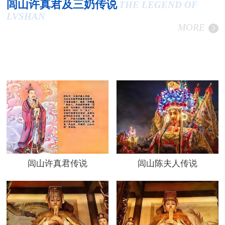
闾山许真君及三奶传说
THE LEGEND OF
LVSHAN
MORE
闾山许真君传说
闾山陈夫人传说