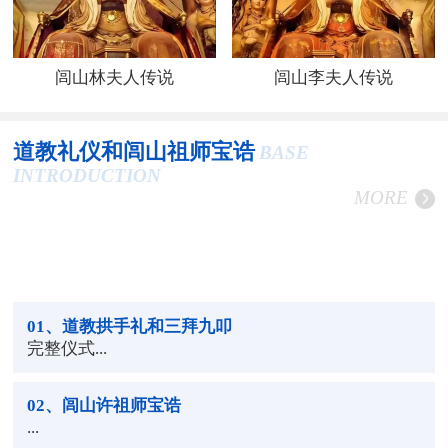
闾山林夫人传说
闾山李夫人传说
道教礼仪和闾山祖师宝诰
BASE
INTRODUCTION
MORE
01
、道教拱手礼和三拜九叩
完整仪式...
02
、闾山许祖师宝诰
...