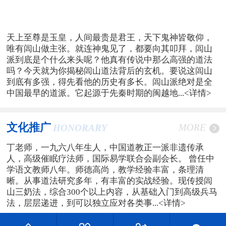
天上至尊是玉皇，人间最贵是君王，天下鬼神皆敬仰，
唯有闾山做主张。就连神鬼见了，都要向其叩拜，闾山
派到底是个什么来头呢？他真有传说中那么高强的道法
吗？今天就为你揭秘闾山道法背后的玄机。要说这闾山
到底有多强，得先看他的历史有多长。闾山派绝对是全
中国最早的道派。它起源于先秦时期的闽越地...
<详情>
文化推广
MORE
HONORARY
丁老师，一九六八年生人，中国道教正一派非遗传承
人，高级催眠疗法师，国际易学联合会副会长。 曾任中
学语文教师八年。师德高尚，教学经验丰富，条理清
晰。从事道法研究多年，有丰富的实战经验。现传授闾
山三奶法，综合300个以上内容，从基础入门到高级兵马
法，层层递进，到可以独立应对各类事...
<详情>