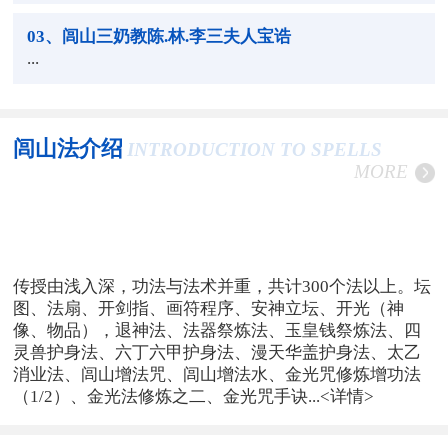
03
、闾山三奶教陈.林.李三夫人宝诰
...
闾山法介绍
INTRODUCTION TO SPELLS
MORE
传授由浅入深，功法与法术并重，共计300个法以上。坛
图、法扇、开剑指、画符程序、安神立坛、开光（神
像、物品），退神法、法器祭炼法、玉皇钱祭炼法、四
灵兽护身法、六丁六甲护身法、漫天华盖护身法、太乙
消业法、闾山增法咒、闾山增法水、金光咒修炼增功法
（1/2）、金光法修炼之二、金光咒手诀...
<详情>