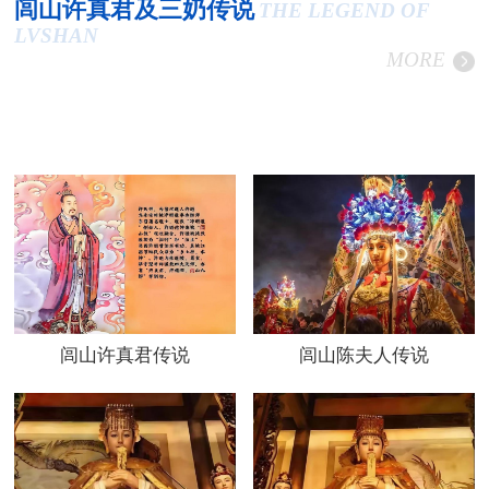
闾山许真君及三奶传说
THE LEGEND OF
LVSHAN
MORE
闾山许真君传说
闾山陈夫人传说