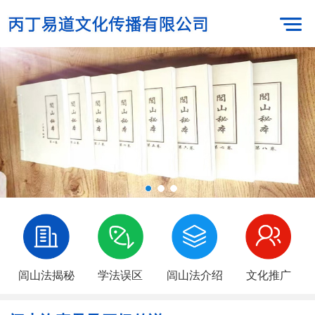
闾山法揭秘
学法误区
闾山法介绍
文化推广