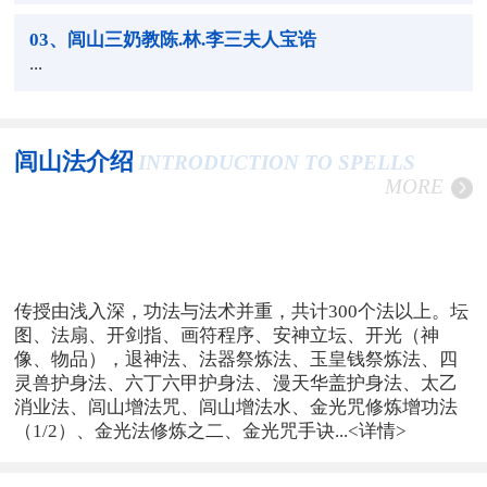
03
、闾山三奶教陈.林.李三夫人宝诰
...
闾山法介绍
INTRODUCTION TO SPELLS
MORE
传授由浅入深，功法与法术并重，共计300个法以上。坛
图、法扇、开剑指、画符程序、安神立坛、开光（神
像、物品），退神法、法器祭炼法、玉皇钱祭炼法、四
灵兽护身法、六丁六甲护身法、漫天华盖护身法、太乙
消业法、闾山增法咒、闾山增法水、金光咒修炼增功法
（1/2）、金光法修炼之二、金光咒手诀...
<详情>