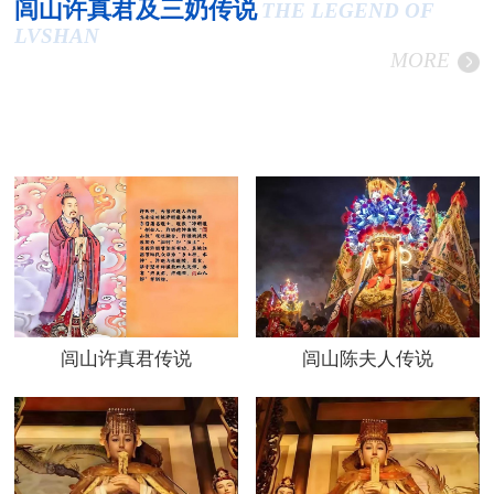
闾山许真君及三奶传说
THE LEGEND OF
LVSHAN
MORE
闾山许真君传说
闾山陈夫人传说