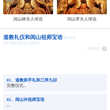
闾山林夫人传说
闾山李夫人传说
道教礼仪和闾山祖师宝诰
BASE
INTRODUCTION
MORE
01
、道教拱手礼和三拜九叩
完整仪式...
02
、闾山许祖师宝诰
...