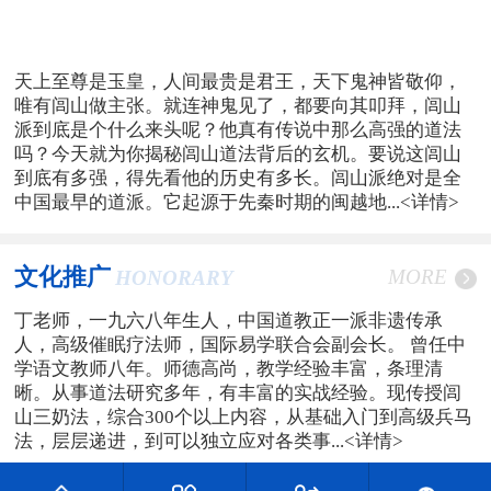
天上至尊是玉皇，人间最贵是君王，天下鬼神皆敬仰，
唯有闾山做主张。就连神鬼见了，都要向其叩拜，闾山
派到底是个什么来头呢？他真有传说中那么高强的道法
吗？今天就为你揭秘闾山道法背后的玄机。要说这闾山
到底有多强，得先看他的历史有多长。闾山派绝对是全
中国最早的道派。它起源于先秦时期的闽越地...
<详情>
文化推广
MORE
HONORARY
丁老师，一九六八年生人，中国道教正一派非遗传承
人，高级催眠疗法师，国际易学联合会副会长。 曾任中
学语文教师八年。师德高尚，教学经验丰富，条理清
晰。从事道法研究多年，有丰富的实战经验。现传授闾
山三奶法，综合300个以上内容，从基础入门到高级兵马
法，层层递进，到可以独立应对各类事...
<详情>