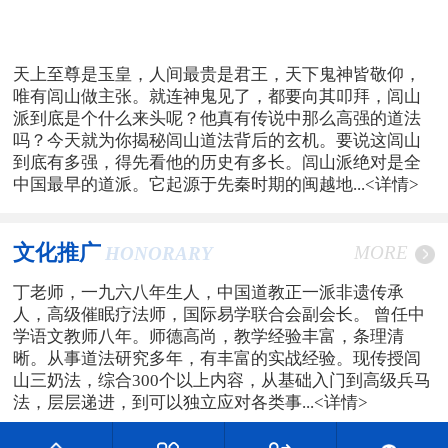
天上至尊是玉皇，人间最贵是君王，天下鬼神皆敬仰，
唯有闾山做主张。就连神鬼见了，都要向其叩拜，闾山
派到底是个什么来头呢？他真有传说中那么高强的道法
吗？今天就为你揭秘闾山道法背后的玄机。要说这闾山
到底有多强，得先看他的历史有多长。闾山派绝对是全
中国最早的道派。它起源于先秦时期的闽越地...
<详情>
文化推广
MORE
HONORARY
丁老师，一九六八年生人，中国道教正一派非遗传承
人，高级催眠疗法师，国际易学联合会副会长。 曾任中
学语文教师八年。师德高尚，教学经验丰富，条理清
晰。从事道法研究多年，有丰富的实战经验。现传授闾
山三奶法，综合300个以上内容，从基础入门到高级兵马
法，层层递进，到可以独立应对各类事...
<详情>