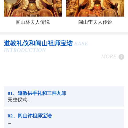
闾山林夫人传说
闾山李夫人传说
道教礼仪和闾山祖师宝诰
BASE
INTRODUCTION
MORE
01
、道教拱手礼和三拜九叩
完整仪式...
02
、闾山许祖师宝诰
...