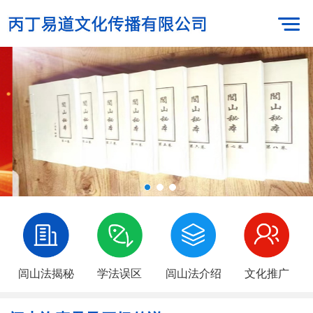
闾山法揭秘
学法误区
闾山法介绍
文化推广