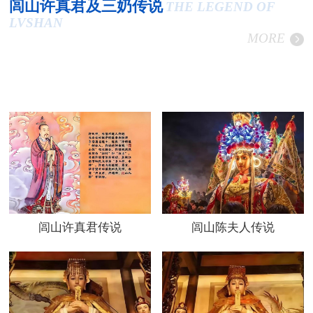
闾山许真君及三奶传说
THE LEGEND OF
LVSHAN
MORE
闾山许真君传说
闾山陈夫人传说