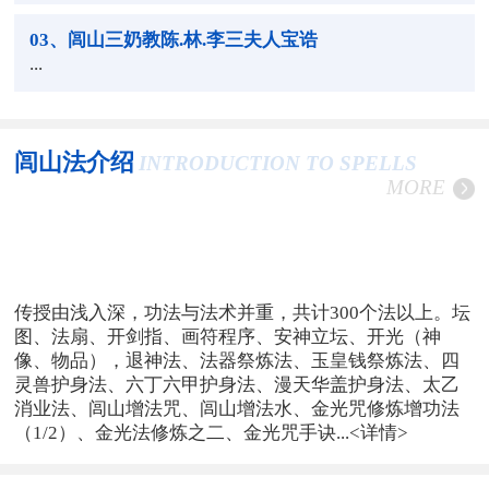
03
、闾山三奶教陈.林.李三夫人宝诰
...
闾山法介绍
INTRODUCTION TO SPELLS
MORE
传授由浅入深，功法与法术并重，共计300个法以上。坛
图、法扇、开剑指、画符程序、安神立坛、开光（神
像、物品），退神法、法器祭炼法、玉皇钱祭炼法、四
灵兽护身法、六丁六甲护身法、漫天华盖护身法、太乙
消业法、闾山增法咒、闾山增法水、金光咒修炼增功法
（1/2）、金光法修炼之二、金光咒手诀...
<详情>