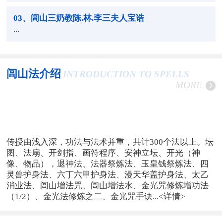
03
、闾山三奶教陈.林.李三夫人宝诰
...
闾山法介绍
INTRODUCTION TO SPELLS
MORE
传授由浅入深，功法与法术并重，共计300个法以上。坛
图、法扇、开剑指、画符程序、安神立坛、开光（神
像、物品），退神法、法器祭炼法、玉皇钱祭炼法、四
灵兽护身法、六丁六甲护身法、漫天华盖护身法、太乙
消业法、闾山增法咒、闾山增法水、金光咒修炼增功法
（1/2）、金光法修炼之二、金光咒手诀...
<详情>