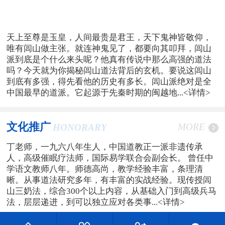
天上至尊是玉皇，人间最贵是君王，天下鬼神皆敬仰，
唯有闾山做主张。就连神鬼见了，都要向其叩拜，闾山
派到底是个什么来头呢？他真有传说中那么高强的道法
吗？今天就为你揭秘闾山道法背后的玄机。要说这闾山
到底有多强，得先看他的历史有多长。闾山派绝对是全
中国最早的道派。它起源于先秦时期的闽越地...
<详情>
文化推广
MORE
HONORARY
丁老师，一九六八年生人，中国道教正一派非遗传承
人，高级催眠疗法师，国际易学联合会副会长。 曾任中
学语文教师八年。师德高尚，教学经验丰富，条理清
晰。从事道法研究多年，有丰富的实战经验。现传授闾
山三奶法，综合300个以上内容，从基础入门到高级兵马
法，层层递进，到可以独立应对各类事...
<详情>