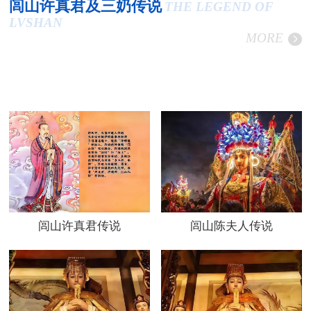
闾山许真君及三奶传说
THE LEGEND OF
LVSHAN
MORE
闾山许真君传说
闾山陈夫人传说