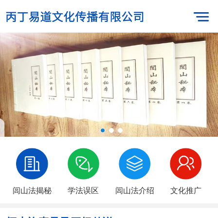
闾山法揭秘
学法误区
闾山法介绍
文化推广