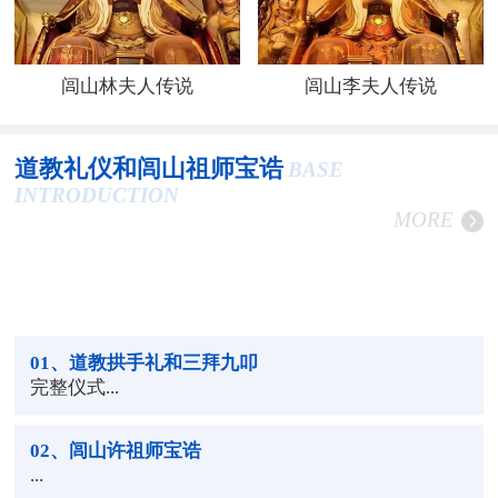
闾山林夫人传说
闾山李夫人传说
道教礼仪和闾山祖师宝诰
BASE
INTRODUCTION
MORE
01
、道教拱手礼和三拜九叩
完整仪式...
02
、闾山许祖师宝诰
...