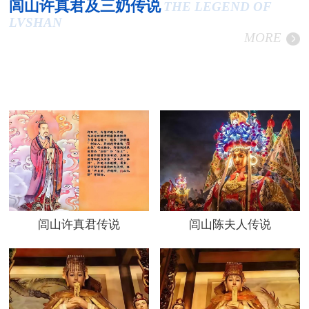
闾山许真君及三奶传说
THE LEGEND OF
LVSHAN
MORE
闾山许真君传说
闾山陈夫人传说