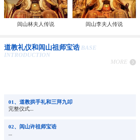
闾山林夫人传说
闾山李夫人传说
道教礼仪和闾山祖师宝诰
BASE
INTRODUCTION
MORE
01
、道教拱手礼和三拜九叩
完整仪式...
02
、闾山许祖师宝诰
...