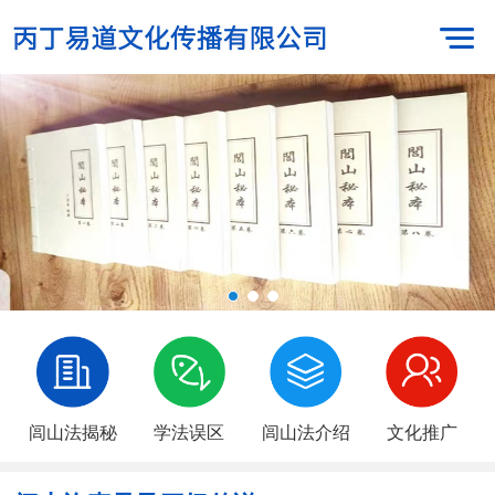
闾山法揭秘
学法误区
闾山法介绍
文化推广