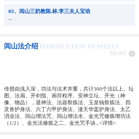
03
、闾山三奶教陈.林.李三夫人宝诰
...
闾山法介绍
INTRODUCTION TO SPELLS
MORE
传授由浅入深，功法与法术并重，共计300个法以上。坛
图、法扇、开剑指、画符程序、安神立坛、开光（神
像、物品），退神法、法器祭炼法、玉皇钱祭炼法、四
灵兽护身法、六丁六甲护身法、漫天华盖护身法、太乙
消业法、闾山增法咒、闾山增法水、金光咒修炼增功法
（1/2）、金光法修炼之二、金光咒手诀...
<详情>