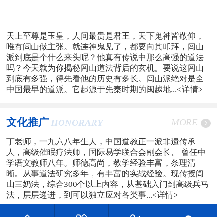
天上至尊是玉皇，人间最贵是君王，天下鬼神皆敬仰，
唯有闾山做主张。就连神鬼见了，都要向其叩拜，闾山
派到底是个什么来头呢？他真有传说中那么高强的道法
吗？今天就为你揭秘闾山道法背后的玄机。要说这闾山
到底有多强，得先看他的历史有多长。闾山派绝对是全
中国最早的道派。它起源于先秦时期的闽越地...
<详情>
文化推广
MORE
HONORARY
丁老师，一九六八年生人，中国道教正一派非遗传承
人，高级催眠疗法师，国际易学联合会副会长。 曾任中
学语文教师八年。师德高尚，教学经验丰富，条理清
晰。从事道法研究多年，有丰富的实战经验。现传授闾
山三奶法，综合300个以上内容，从基础入门到高级兵马
法，层层递进，到可以独立应对各类事...
<详情>