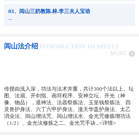
03
、闾山三奶教陈.林.李三夫人宝诰
...
闾山法介绍
INTRODUCTION TO SPELLS
MORE
传授由浅入深，功法与法术并重，共计300个法以上。坛
图、法扇、开剑指、画符程序、安神立坛、开光（神
像、物品），退神法、法器祭炼法、玉皇钱祭炼法、四
灵兽护身法、六丁六甲护身法、漫天华盖护身法、太乙
消业法、闾山增法咒、闾山增法水、金光咒修炼增功法
（1/2）、金光法修炼之二、金光咒手诀...
<详情>