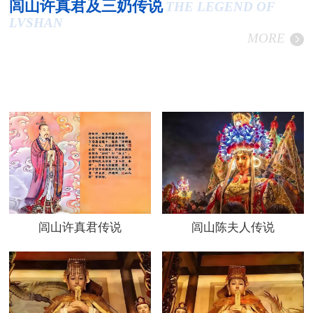
闾山许真君及三奶传说
THE LEGEND OF
LVSHAN
MORE
闾山许真君传说
闾山陈夫人传说