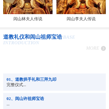
闾山林夫人传说
闾山李夫人传说
道教礼仪和闾山祖师宝诰
BASE
INTRODUCTION
MORE
01
、道教拱手礼和三拜九叩
完整仪式...
02
、闾山许祖师宝诰
...