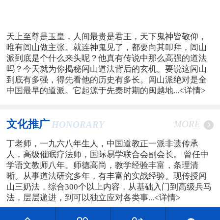
天上至尊是玉皇，人间最贵是君王，天下鬼神皆敬仰，
唯有闾山做主张。就连神鬼见了，都要向其叩拜，闾山
派到底是个什么来头呢？他真有传说中那么高强的道法
吗？今天就为你揭秘闾山道法背后的玄机。要说这闾山
到底有多强，得先看他的历史有多长。闾山派绝对是全
中国最早的道派。它起源于先秦时期的闽越地...
<详情>
文化推广
MORE
HONORARY
丁老师，一九六八年生人，中国道教正一派非遗传承
人，高级催眠疗法师，国际易学联合会副会长。 曾任中
学语文教师八年。师德高尚，教学经验丰富，条理清
晰。从事道法研究多年，有丰富的实战经验。现传授闾
山三奶法，综合300个以上内容，从基础入门到高级兵马
法，层层递进，到可以独立应对各类事...
<详情>