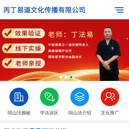
闾山法揭秘
学法误区
闾山法介绍
文化推广