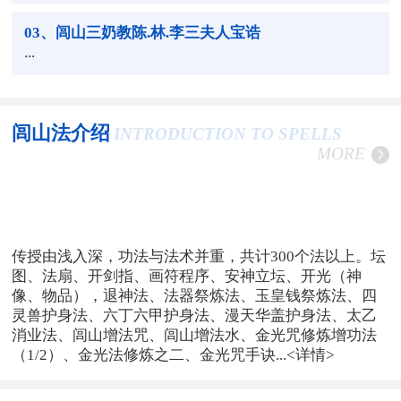
03
、闾山三奶教陈.林.李三夫人宝诰
...
闾山法介绍
INTRODUCTION TO SPELLS
MORE
传授由浅入深，功法与法术并重，共计300个法以上。坛
图、法扇、开剑指、画符程序、安神立坛、开光（神
像、物品），退神法、法器祭炼法、玉皇钱祭炼法、四
灵兽护身法、六丁六甲护身法、漫天华盖护身法、太乙
消业法、闾山增法咒、闾山增法水、金光咒修炼增功法
（1/2）、金光法修炼之二、金光咒手诀...
<详情>