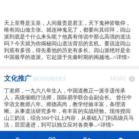
天上至尊是玉皇，人间最贵是君王，天下鬼神皆敬仰，
唯有闾山做主张。就连神鬼见了，都要向其叩拜，闾山
派到底是个什么来头呢？他真有传说中那么高强的道法
吗？今天就为你揭秘闾山道法背后的玄机。要说这闾山
到底有多强，得先看他的历史有多长。闾山派绝对是全
中国最早的道派。它起源于先秦时期的闽越地...
<详情>
文化推广
MORE
HONORARY
丁老师，一九六八年生人，中国道教正一派非遗传承
人，高级催眠疗法师，国际易学联合会副会长。 曾任中
学语文教师八年。师德高尚，教学经验丰富，条理清
晰。从事道法研究多年，有丰富的实战经验。现传授闾
山三奶法，综合300个以上内容，从基础入门到高级兵马
法，层层递进，到可以独立应对各类事...
<详情>