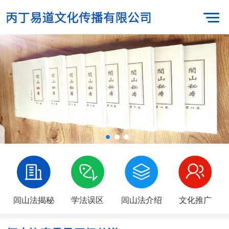
闾山法揭秘
学法误区
闾山法介绍
文化推广