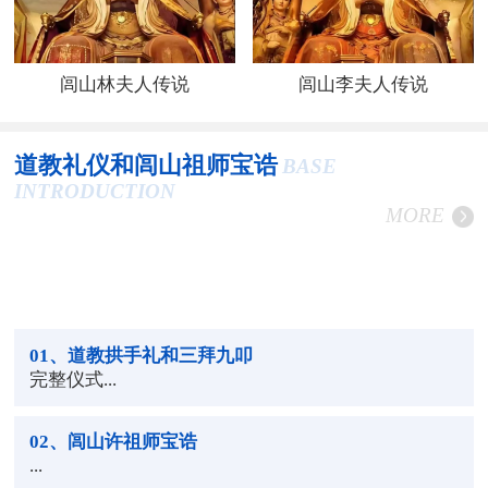
闾山林夫人传说
闾山李夫人传说
道教礼仪和闾山祖师宝诰
BASE
INTRODUCTION
MORE
01
、道教拱手礼和三拜九叩
完整仪式...
02
、闾山许祖师宝诰
...