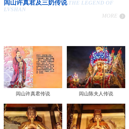
闾山许真君及三奶传说
THE LEGEND OF
LVSHAN
MORE
闾山许真君传说
闾山陈夫人传说