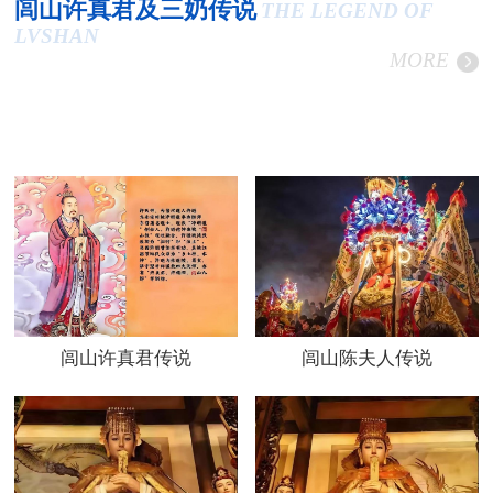
闾山许真君及三奶传说
THE LEGEND OF
LVSHAN
MORE
闾山许真君传说
闾山陈夫人传说