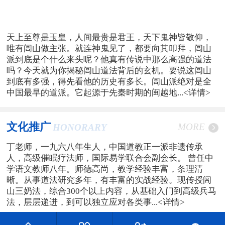
天上至尊是玉皇，人间最贵是君王，天下鬼神皆敬仰，
唯有闾山做主张。就连神鬼见了，都要向其叩拜，闾山
派到底是个什么来头呢？他真有传说中那么高强的道法
吗？今天就为你揭秘闾山道法背后的玄机。要说这闾山
到底有多强，得先看他的历史有多长。闾山派绝对是全
中国最早的道派。它起源于先秦时期的闽越地...
<详情>
文化推广
MORE
HONORARY
丁老师，一九六八年生人，中国道教正一派非遗传承
人，高级催眠疗法师，国际易学联合会副会长。 曾任中
学语文教师八年。师德高尚，教学经验丰富，条理清
晰。从事道法研究多年，有丰富的实战经验。现传授闾
山三奶法，综合300个以上内容，从基础入门到高级兵马
法，层层递进，到可以独立应对各类事...
<详情>