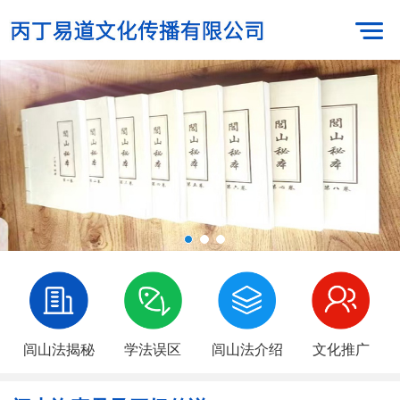
闾山法揭秘
学法误区
闾山法介绍
文化推广