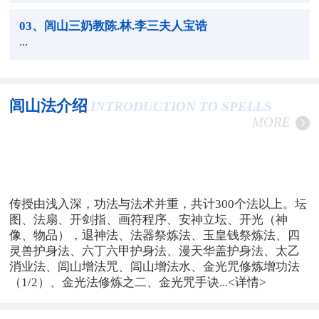
03
、闾山三奶教陈.林.李三夫人宝诰
...
闾山法介绍
INTRODUCTION TO SPELLS
MORE
传授由浅入深，功法与法术并重，共计300个法以上。坛
图、法扇、开剑指、画符程序、安神立坛、开光（神
像、物品），退神法、法器祭炼法、玉皇钱祭炼法、四
灵兽护身法、六丁六甲护身法、漫天华盖护身法、太乙
消业法、闾山增法咒、闾山增法水、金光咒修炼增功法
（1/2）、金光法修炼之二、金光咒手诀...
<详情>