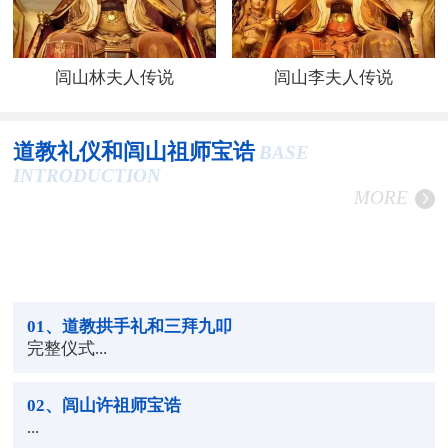
闾山林夫人传说
闾山李夫人传说
道教礼仪和闾山祖师宝诰
BASE
INTRODUCTION
MORE
01
、道教拱手礼和三拜九叩
完整仪式...
02
、闾山许祖师宝诰
...