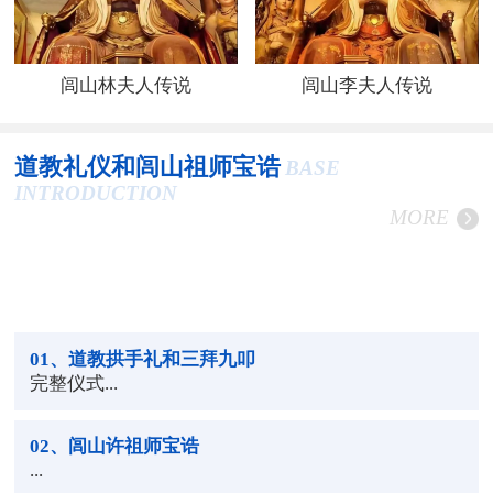
闾山林夫人传说
闾山李夫人传说
道教礼仪和闾山祖师宝诰
BASE
INTRODUCTION
MORE
01
、道教拱手礼和三拜九叩
完整仪式...
02
、闾山许祖师宝诰
...