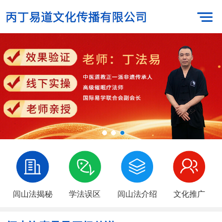
闾山法揭秘
学法误区
闾山法介绍
文化推广