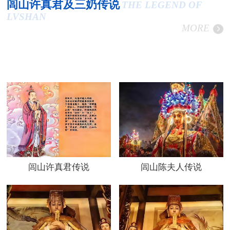
闾山许真君及三奶传说
THE LEGEND OF
LVSHAN
MORE
闾山许真君传说
闾山陈夫人传说