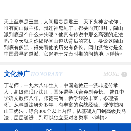
天上至尊是玉皇，人间最贵是君王，天下鬼神皆敬仰，
唯有闾山做主张。就连神鬼见了，都要向其叩拜，闾山
派到底是个什么来头呢？他真有传说中那么高强的道法
吗？今天就为你揭秘闾山道法背后的玄机。要说这闾山
到底有多强，得先看他的历史有多长。闾山派绝对是全
中国最早的道派。它起源于先秦时期的闽越地...
<详情>
文化推广
MORE
HONORARY
丁老师，一九六八年生人，中国道教正一派非遗传承
人，高级催眠疗法师，国际易学联合会副会长。 曾任中
学语文教师八年。师德高尚，教学经验丰富，条理清
晰。从事道法研究多年，有丰富的实战经验。现传授闾
山三奶法，综合300个以上内容，从基础入门到高级兵马
法，层层递进，到可以独立应对各类事...
<详情>