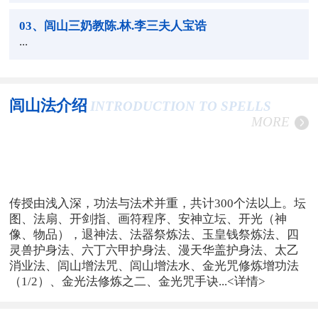
03
、闾山三奶教陈.林.李三夫人宝诰
...
闾山法介绍
INTRODUCTION TO SPELLS
MORE
传授由浅入深，功法与法术并重，共计300个法以上。坛
图、法扇、开剑指、画符程序、安神立坛、开光（神
像、物品），退神法、法器祭炼法、玉皇钱祭炼法、四
灵兽护身法、六丁六甲护身法、漫天华盖护身法、太乙
消业法、闾山增法咒、闾山增法水、金光咒修炼增功法
（1/2）、金光法修炼之二、金光咒手诀...
<详情>