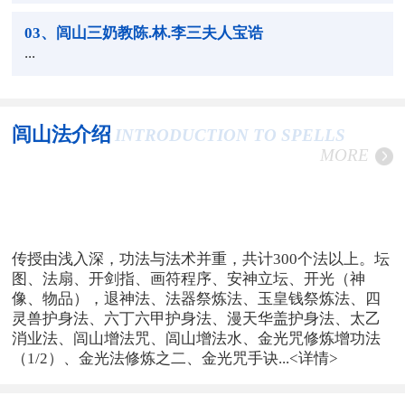
03
、闾山三奶教陈.林.李三夫人宝诰
...
闾山法介绍
INTRODUCTION TO SPELLS
MORE
传授由浅入深，功法与法术并重，共计300个法以上。坛
图、法扇、开剑指、画符程序、安神立坛、开光（神
像、物品），退神法、法器祭炼法、玉皇钱祭炼法、四
灵兽护身法、六丁六甲护身法、漫天华盖护身法、太乙
消业法、闾山增法咒、闾山增法水、金光咒修炼增功法
（1/2）、金光法修炼之二、金光咒手诀...
<详情>