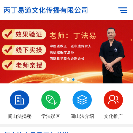
闾山法揭秘
学法误区
闾山法介绍
文化推广