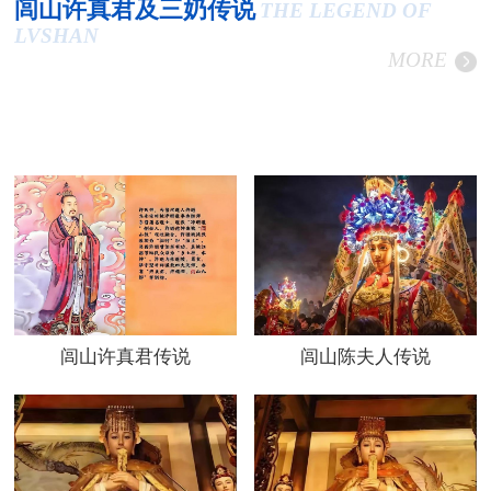
闾山许真君及三奶传说
THE LEGEND OF
LVSHAN
MORE
闾山许真君传说
闾山陈夫人传说