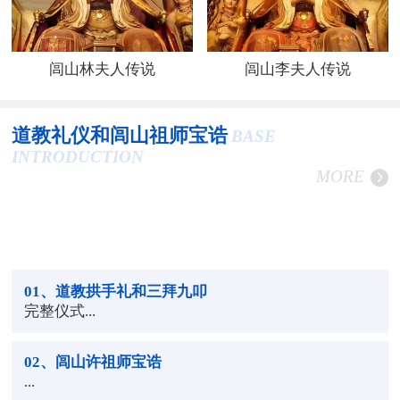
闾山林夫人传说
闾山李夫人传说
道教礼仪和闾山祖师宝诰
BASE
INTRODUCTION
MORE
01
、道教拱手礼和三拜九叩
完整仪式...
02
、闾山许祖师宝诰
...