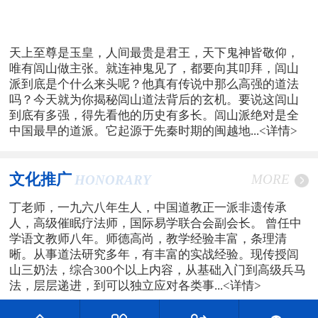
天上至尊是玉皇，人间最贵是君王，天下鬼神皆敬仰，
唯有闾山做主张。就连神鬼见了，都要向其叩拜，闾山
派到底是个什么来头呢？他真有传说中那么高强的道法
吗？今天就为你揭秘闾山道法背后的玄机。要说这闾山
到底有多强，得先看他的历史有多长。闾山派绝对是全
中国最早的道派。它起源于先秦时期的闽越地...
<详情>
文化推广
MORE
HONORARY
丁老师，一九六八年生人，中国道教正一派非遗传承
人，高级催眠疗法师，国际易学联合会副会长。 曾任中
学语文教师八年。师德高尚，教学经验丰富，条理清
晰。从事道法研究多年，有丰富的实战经验。现传授闾
山三奶法，综合300个以上内容，从基础入门到高级兵马
法，层层递进，到可以独立应对各类事...
<详情>