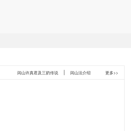
闾山许真君及三奶传说
闾山法介绍
更多>>