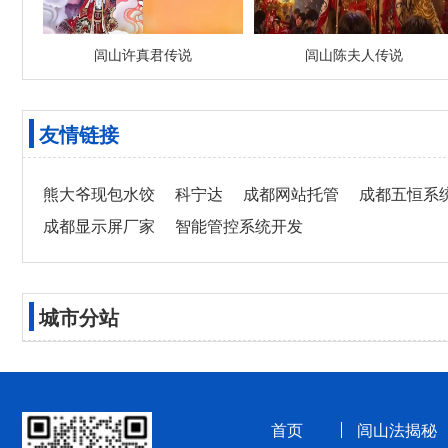
闾山许真君传说
闾山陈夫人传说
友情链接
熊大爷现包水饺
科宁达
成都网站托管
成都五恒系
成都显示屏厂家
智能管控系统开发
城市分站
首页
闾山法揭秘