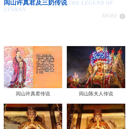
闾山许真君及三奶传说
THE LEGEND OF
LVSHAN
MORE
闾山许真君传说
闾山陈夫人传说