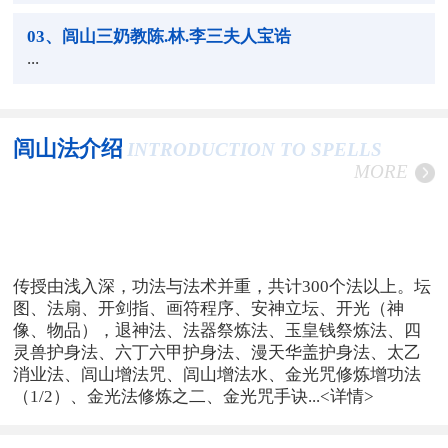
03
、闾山三奶教陈.林.李三夫人宝诰
...
闾山法介绍
INTRODUCTION TO SPELLS
MORE
传授由浅入深，功法与法术并重，共计300个法以上。坛
图、法扇、开剑指、画符程序、安神立坛、开光（神
像、物品），退神法、法器祭炼法、玉皇钱祭炼法、四
灵兽护身法、六丁六甲护身法、漫天华盖护身法、太乙
消业法、闾山增法咒、闾山增法水、金光咒修炼增功法
（1/2）、金光法修炼之二、金光咒手诀...
<详情>