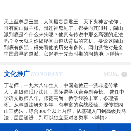
天上至尊是玉皇，人间最贵是君王，天下鬼神皆敬仰，
唯有闾山做主张。就连神鬼见了，都要向其叩拜，闾山
派到底是个什么来头呢？他真有传说中那么高强的道法
吗？今天就为你揭秘闾山道法背后的玄机。要说这闾山
到底有多强，得先看他的历史有多长。闾山派绝对是全
中国最早的道派。它起源于先秦时期的闽越地...
<详情>
文化推广
MORE
HONORARY
丁老师，一九六八年生人，中国道教正一派非遗传承
人，高级催眠疗法师，国际易学联合会副会长。 曾任中
学语文教师八年。师德高尚，教学经验丰富，条理清
晰。从事道法研究多年，有丰富的实战经验。现传授闾
山三奶法，综合300个以上内容，从基础入门到高级兵马
法，层层递进，到可以独立应对各类事...
<详情>