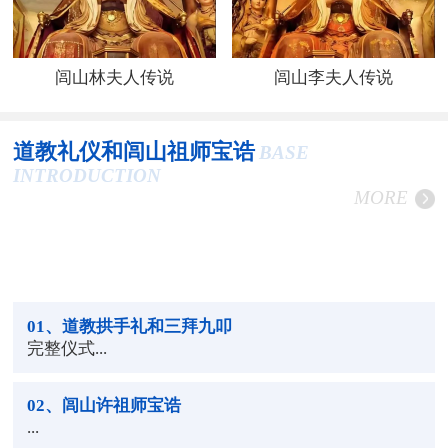
闾山林夫人传说
闾山李夫人传说
道教礼仪和闾山祖师宝诰
BASE
INTRODUCTION
MORE
01
、道教拱手礼和三拜九叩
完整仪式...
02
、闾山许祖师宝诰
...