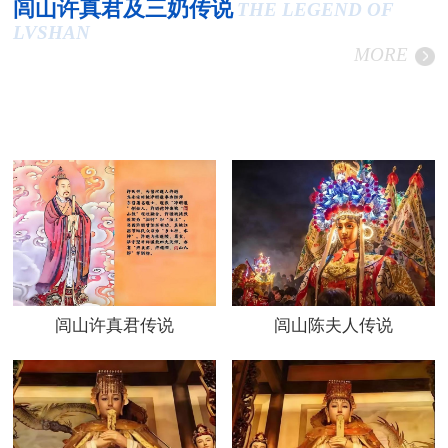
闾山许真君及三奶传说
THE LEGEND OF
LVSHAN
MORE
闾山许真君传说
闾山陈夫人传说