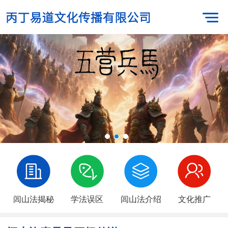
闾山法揭秘
学法误区
闾山法介绍
文化推广