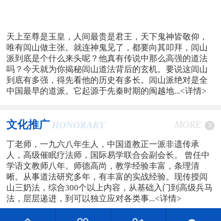
天上至尊是玉皇，人间最贵是君王，天下鬼神皆敬仰，
唯有闾山做主张。就连神鬼见了，都要向其叩拜，闾山
派到底是个什么来头呢？他真有传说中那么高强的道法
吗？今天就为你揭秘闾山道法背后的玄机。要说这闾山
到底有多强，得先看他的历史有多长。闾山派绝对是全
中国最早的道派。它起源于先秦时期的闽越地...
<详情>
文化推广
MORE
HONORARY
丁老师，一九六八年生人，中国道教正一派非遗传承
人，高级催眠疗法师，国际易学联合会副会长。 曾任中
学语文教师八年。师德高尚，教学经验丰富，条理清
晰。从事道法研究多年，有丰富的实战经验。现传授闾
山三奶法，综合300个以上内容，从基础入门到高级兵马
法，层层递进，到可以独立应对各类事...
<详情>