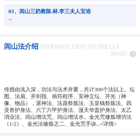
03
、闾山三奶教陈.林.李三夫人宝诰
...
闾山法介绍
INTRODUCTION TO SPELLS
MORE
传授由浅入深，功法与法术并重，共计300个法以上。坛
图、法扇、开剑指、画符程序、安神立坛、开光（神
像、物品），退神法、法器祭炼法、玉皇钱祭炼法、四
灵兽护身法、六丁六甲护身法、漫天华盖护身法、太乙
消业法、闾山增法咒、闾山增法水、金光咒修炼增功法
（1/2）、金光法修炼之二、金光咒手诀...
<详情>