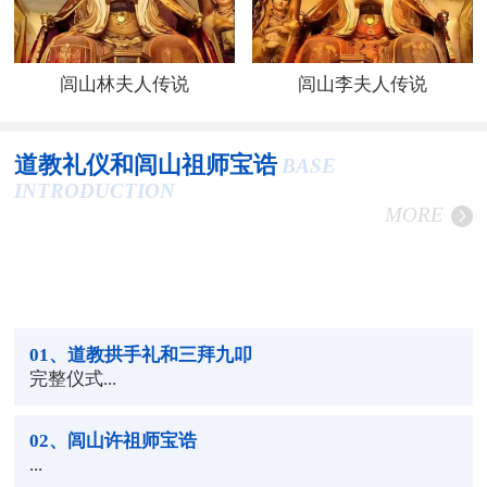
闾山林夫人传说
闾山李夫人传说
道教礼仪和闾山祖师宝诰
BASE
INTRODUCTION
MORE
01
、道教拱手礼和三拜九叩
完整仪式...
02
、闾山许祖师宝诰
...