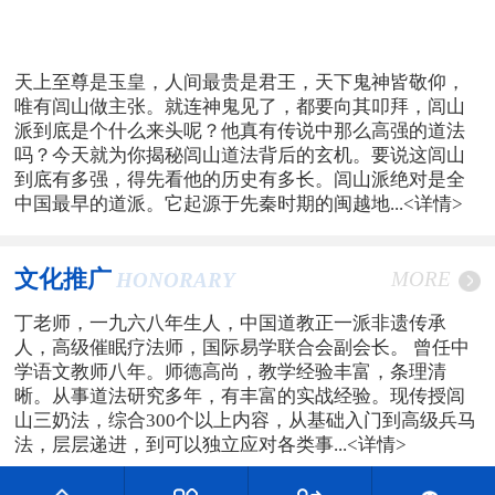
天上至尊是玉皇，人间最贵是君王，天下鬼神皆敬仰，
唯有闾山做主张。就连神鬼见了，都要向其叩拜，闾山
派到底是个什么来头呢？他真有传说中那么高强的道法
吗？今天就为你揭秘闾山道法背后的玄机。要说这闾山
到底有多强，得先看他的历史有多长。闾山派绝对是全
中国最早的道派。它起源于先秦时期的闽越地...
<详情>
文化推广
MORE
HONORARY
丁老师，一九六八年生人，中国道教正一派非遗传承
人，高级催眠疗法师，国际易学联合会副会长。 曾任中
学语文教师八年。师德高尚，教学经验丰富，条理清
晰。从事道法研究多年，有丰富的实战经验。现传授闾
山三奶法，综合300个以上内容，从基础入门到高级兵马
法，层层递进，到可以独立应对各类事...
<详情>