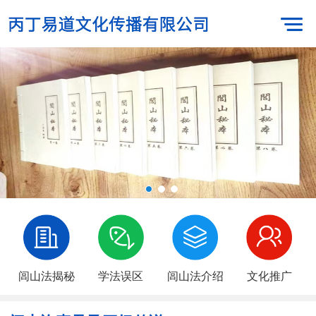
闾山法揭秘
学法误区
闾山法介绍
文化推广