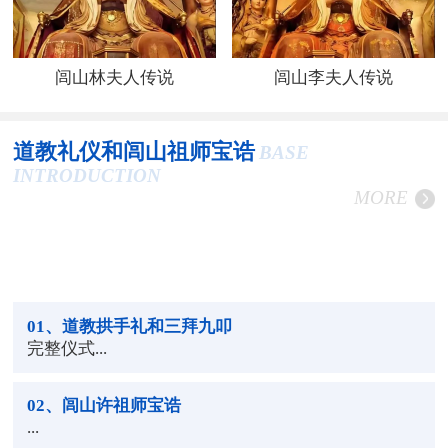
闾山林夫人传说
闾山李夫人传说
道教礼仪和闾山祖师宝诰
BASE
INTRODUCTION
MORE
01
、道教拱手礼和三拜九叩
完整仪式...
02
、闾山许祖师宝诰
...