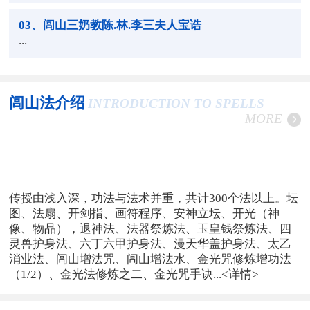
03
、闾山三奶教陈.林.李三夫人宝诰
...
闾山法介绍
INTRODUCTION TO SPELLS
MORE
传授由浅入深，功法与法术并重，共计300个法以上。坛
图、法扇、开剑指、画符程序、安神立坛、开光（神
像、物品），退神法、法器祭炼法、玉皇钱祭炼法、四
灵兽护身法、六丁六甲护身法、漫天华盖护身法、太乙
消业法、闾山增法咒、闾山增法水、金光咒修炼增功法
（1/2）、金光法修炼之二、金光咒手诀...
<详情>