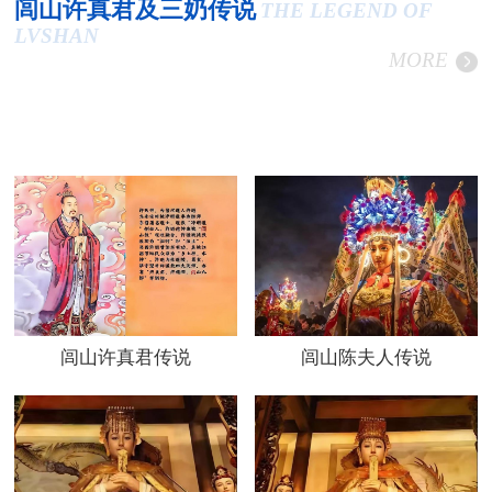
闾山许真君及三奶传说
THE LEGEND OF
LVSHAN
MORE
闾山许真君传说
闾山陈夫人传说