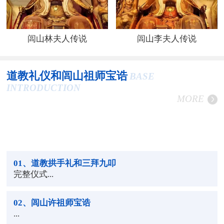
闾山林夫人传说
闾山李夫人传说
道教礼仪和闾山祖师宝诰
BASE
INTRODUCTION
MORE
01
、道教拱手礼和三拜九叩
完整仪式...
02
、闾山许祖师宝诰
...