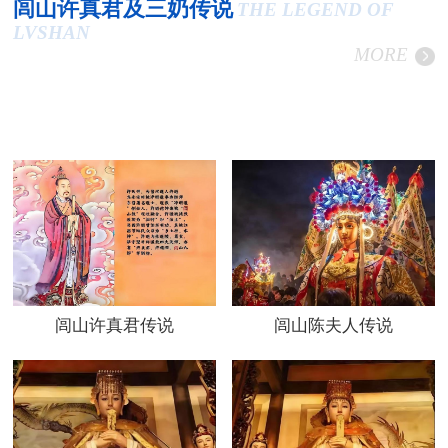
闾山许真君及三奶传说
THE LEGEND OF
LVSHAN
MORE
闾山许真君传说
闾山陈夫人传说