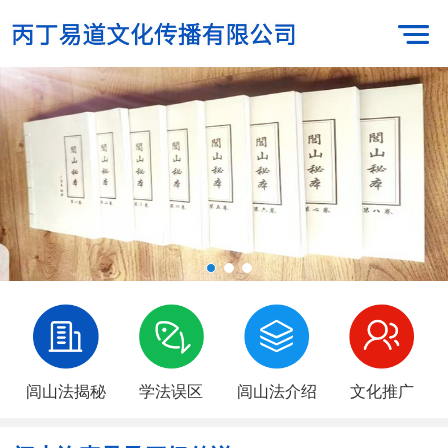
闾山法揭秘
学法误区
闾山法介绍
文化推广