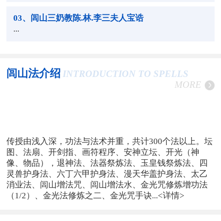
03
、闾山三奶教陈.林.李三夫人宝诰
...
闾山法介绍
INTRODUCTION TO SPELLS
MORE
传授由浅入深，功法与法术并重，共计300个法以上。坛
图、法扇、开剑指、画符程序、安神立坛、开光（神
像、物品），退神法、法器祭炼法、玉皇钱祭炼法、四
灵兽护身法、六丁六甲护身法、漫天华盖护身法、太乙
消业法、闾山增法咒、闾山增法水、金光咒修炼增功法
（1/2）、金光法修炼之二、金光咒手诀...
<详情>