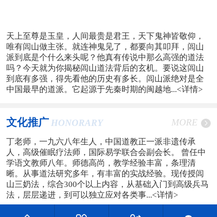
天上至尊是玉皇，人间最贵是君王，天下鬼神皆敬仰，
唯有闾山做主张。就连神鬼见了，都要向其叩拜，闾山
派到底是个什么来头呢？他真有传说中那么高强的道法
吗？今天就为你揭秘闾山道法背后的玄机。要说这闾山
到底有多强，得先看他的历史有多长。闾山派绝对是全
中国最早的道派。它起源于先秦时期的闽越地...
<详情>
文化推广
MORE
HONORARY
丁老师，一九六八年生人，中国道教正一派非遗传承
人，高级催眠疗法师，国际易学联合会副会长。 曾任中
学语文教师八年。师德高尚，教学经验丰富，条理清
晰。从事道法研究多年，有丰富的实战经验。现传授闾
山三奶法，综合300个以上内容，从基础入门到高级兵马
法，层层递进，到可以独立应对各类事...
<详情>