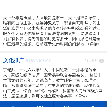
天上至尊是玉皇，人间最贵是君王，天下鬼神皆敬仰，
唯有闾山做主张。就连神鬼见了，都要向其叩拜，闾山
派到底是个什么来头呢？他真有传说中那么高强的道法
吗？今天就为你揭秘闾山道法背后的玄机。要说这闾山
到底有多强，得先看他的历史有多长。闾山派绝对是全
中国最早的道派。它起源于先秦时期的闽越地...
<详情>
文化推广
MORE
HONORARY
丁老师，一九六八年生人，中国道教正一派非遗传承
人，高级催眠疗法师，国际易学联合会副会长。 曾任中
学语文教师八年。师德高尚，教学经验丰富，条理清
晰。从事道法研究多年，有丰富的实战经验。现传授闾
山三奶法，综合300个以上内容，从基础入门到高级兵马
法，层层递进，到可以独立应对各类事...
<详情>