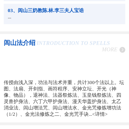
03
、闾山三奶教陈.林.李三夫人宝诰
...
闾山法介绍
INTRODUCTION TO SPELLS
MORE
传授由浅入深，功法与法术并重，共计300个法以上。坛
图、法扇、开剑指、画符程序、安神立坛、开光（神
像、物品），退神法、法器祭炼法、玉皇钱祭炼法、四
灵兽护身法、六丁六甲护身法、漫天华盖护身法、太乙
消业法、闾山增法咒、闾山增法水、金光咒修炼增功法
（1/2）、金光法修炼之二、金光咒手诀...
<详情>