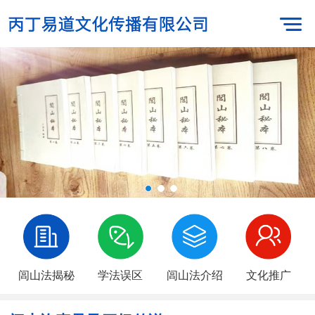
闾山法揭秘
学法误区
闾山法介绍
文化推广