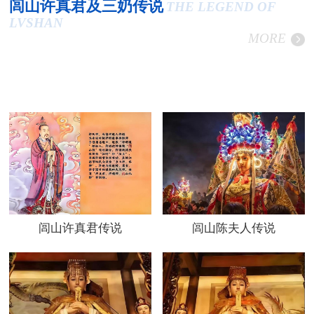
闾山许真君及三奶传说
THE LEGEND OF
LVSHAN
MORE
闾山许真君传说
闾山陈夫人传说