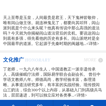
天上至尊是玉皇，人间最贵是君王，天下鬼神皆敬仰，
唯有闾山做主张。就连神鬼见了，都要向其叩拜，闾山
派到底是个什么来头呢？他真有传说中那么高强的道法
吗？今天就为你揭秘闾山道法背后的玄机。要说这闾山
到底有多强，得先看他的历史有多长。闾山派绝对是全
中国最早的道派。它起源于先秦时期的闽越地...
<详情>
文化推广
MORE
HONORARY
丁老师，一九六八年生人，中国道教正一派非遗传承
人，高级催眠疗法师，国际易学联合会副会长。 曾任中
学语文教师八年。师德高尚，教学经验丰富，条理清
晰。从事道法研究多年，有丰富的实战经验。现传授闾
山三奶法，综合300个以上内容，从基础入门到高级兵马
法，层层递进，到可以独立应对各类事...
<详情>