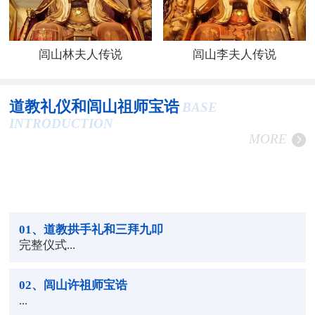
闾山林夫人传说
闾山李夫人传说
道教礼仪和闾山祖师宝诰
BASE
INTRODUCTION
MORE
01
、道教拱手礼和三拜九叩
完整仪式...
02
、闾山许祖师宝诰
...