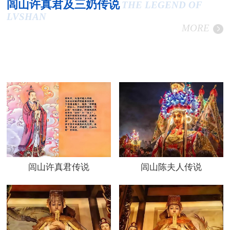
闾山许真君及三奶传说
THE LEGEND OF
LVSHAN
MORE
闾山许真君传说
闾山陈夫人传说