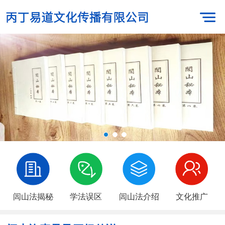
闾山法揭秘
学法误区
闾山法介绍
文化推广