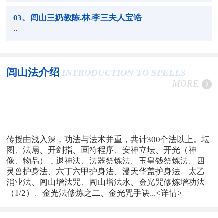
03
、闾山三奶教陈.林.李三夫人宝诰
...
闾山法介绍
INTRODUCTION TO SPELLS
MORE
传授由浅入深，功法与法术并重，共计300个法以上。坛
图、法扇、开剑指、画符程序、安神立坛、开光（神
像、物品），退神法、法器祭炼法、玉皇钱祭炼法、四
灵兽护身法、六丁六甲护身法、漫天华盖护身法、太乙
消业法、闾山增法咒、闾山增法水、金光咒修炼增功法
（1/2）、金光法修炼之二、金光咒手诀...
<详情>