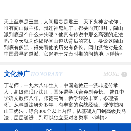
天上至尊是玉皇，人间最贵是君王，天下鬼神皆敬仰，
唯有闾山做主张。就连神鬼见了，都要向其叩拜，闾山
派到底是个什么来头呢？他真有传说中那么高强的道法
吗？今天就为你揭秘闾山道法背后的玄机。要说这闾山
到底有多强，得先看他的历史有多长。闾山派绝对是全
中国最早的道派。它起源于先秦时期的闽越地...
<详情>
文化推广
MORE
HONORARY
丁老师，一九六八年生人，中国道教正一派非遗传承
人，高级催眠疗法师，国际易学联合会副会长。 曾任中
学语文教师八年。师德高尚，教学经验丰富，条理清
晰。从事道法研究多年，有丰富的实战经验。现传授闾
山三奶法，综合300个以上内容，从基础入门到高级兵马
法，层层递进，到可以独立应对各类事...
<详情>