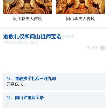
闾山林夫人传说
闾山李夫人传说
道教礼仪和闾山祖师宝诰
BASE
INTRODUCTION
MORE
01
、道教拱手礼和三拜九叩
完整仪式...
02
、闾山许祖师宝诰
...