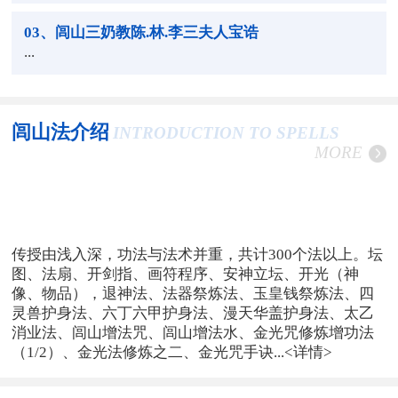
03
、闾山三奶教陈.林.李三夫人宝诰
...
闾山法介绍
INTRODUCTION TO SPELLS
MORE
传授由浅入深，功法与法术并重，共计300个法以上。坛
图、法扇、开剑指、画符程序、安神立坛、开光（神
像、物品），退神法、法器祭炼法、玉皇钱祭炼法、四
灵兽护身法、六丁六甲护身法、漫天华盖护身法、太乙
消业法、闾山增法咒、闾山增法水、金光咒修炼增功法
（1/2）、金光法修炼之二、金光咒手诀...
<详情>