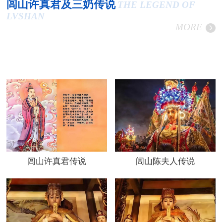
闾山许真君及三奶传说
THE LEGEND OF
LVSHAN
MORE
闾山许真君传说
闾山陈夫人传说