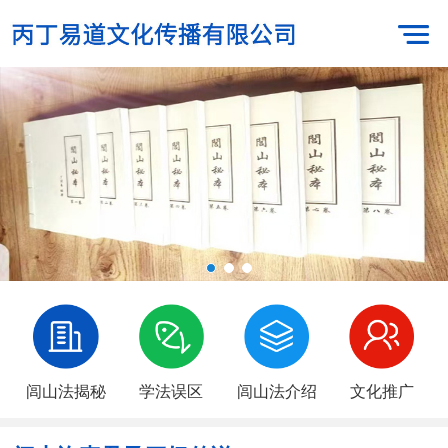
闾山法揭秘
学法误区
闾山法介绍
文化推广