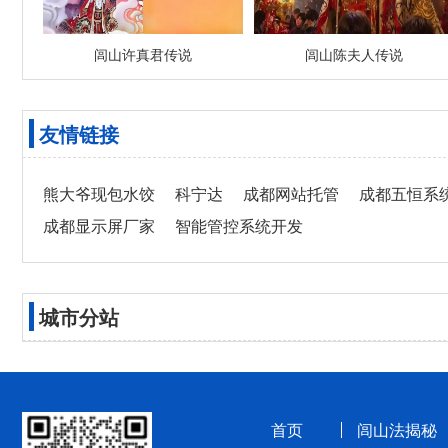
闾山许真君传说
闾山陈夫人传说
友情链接
熊大爷现包水饺
科宁达
成都网站托管
成都五恒系
成都显示屏厂家
智能管控系统开发
城市分站
首页
闾山法揭秘