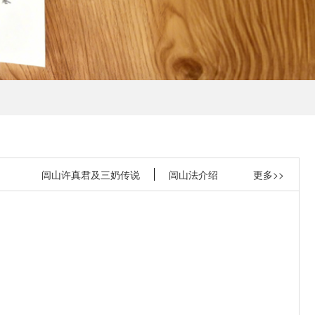
闾山许真君及三奶传说
闾山法介绍
更多>>