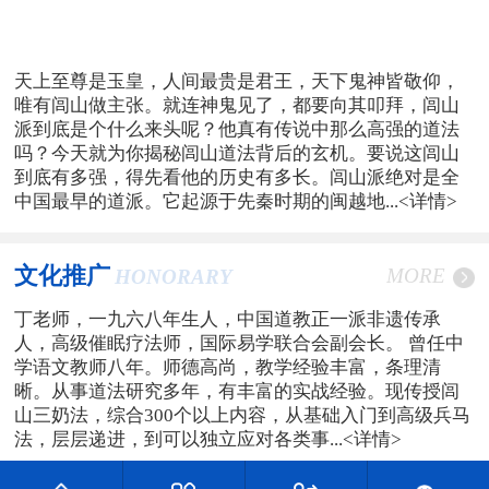
天上至尊是玉皇，人间最贵是君王，天下鬼神皆敬仰，
唯有闾山做主张。就连神鬼见了，都要向其叩拜，闾山
派到底是个什么来头呢？他真有传说中那么高强的道法
吗？今天就为你揭秘闾山道法背后的玄机。要说这闾山
到底有多强，得先看他的历史有多长。闾山派绝对是全
中国最早的道派。它起源于先秦时期的闽越地...
<详情>
文化推广
MORE
HONORARY
丁老师，一九六八年生人，中国道教正一派非遗传承
人，高级催眠疗法师，国际易学联合会副会长。 曾任中
学语文教师八年。师德高尚，教学经验丰富，条理清
晰。从事道法研究多年，有丰富的实战经验。现传授闾
山三奶法，综合300个以上内容，从基础入门到高级兵马
法，层层递进，到可以独立应对各类事...
<详情>