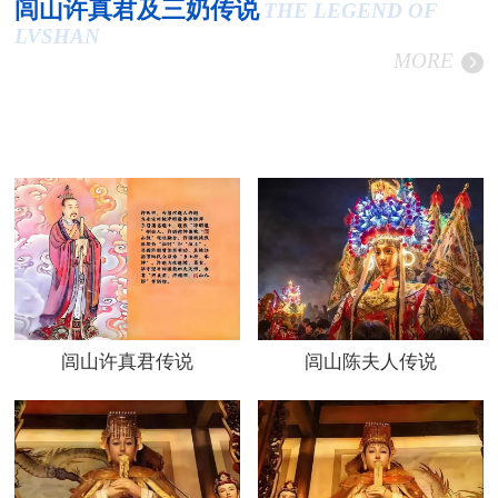
闾山许真君及三奶传说
THE LEGEND OF
LVSHAN
MORE
闾山许真君传说
闾山陈夫人传说