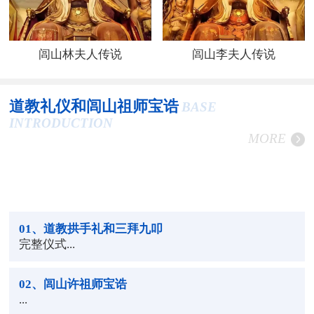
闾山林夫人传说
闾山李夫人传说
道教礼仪和闾山祖师宝诰
BASE
INTRODUCTION
MORE
01
、道教拱手礼和三拜九叩
完整仪式...
02
、闾山许祖师宝诰
...