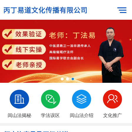
闾山法揭秘
学法误区
闾山法介绍
文化推广