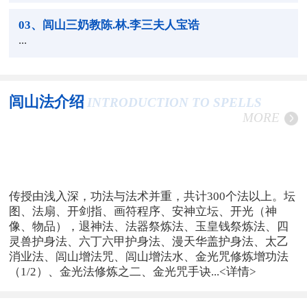
03
、闾山三奶教陈.林.李三夫人宝诰
...
闾山法介绍
INTRODUCTION TO SPELLS
MORE
传授由浅入深，功法与法术并重，共计300个法以上。坛
图、法扇、开剑指、画符程序、安神立坛、开光（神
像、物品），退神法、法器祭炼法、玉皇钱祭炼法、四
灵兽护身法、六丁六甲护身法、漫天华盖护身法、太乙
消业法、闾山增法咒、闾山增法水、金光咒修炼增功法
（1/2）、金光法修炼之二、金光咒手诀...
<详情>