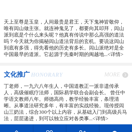
天上至尊是玉皇，人间最贵是君王，天下鬼神皆敬仰，
唯有闾山做主张。就连神鬼见了，都要向其叩拜，闾山
派到底是个什么来头呢？他真有传说中那么高强的道法
吗？今天就为你揭秘闾山道法背后的玄机。要说这闾山
到底有多强，得先看他的历史有多长。闾山派绝对是全
中国最早的道派。它起源于先秦时期的闽越地...
<详情>
文化推广
MORE
HONORARY
丁老师，一九六八年生人，中国道教正一派非遗传承
人，高级催眠疗法师，国际易学联合会副会长。 曾任中
学语文教师八年。师德高尚，教学经验丰富，条理清
晰。从事道法研究多年，有丰富的实战经验。现传授闾
山三奶法，综合300个以上内容，从基础入门到高级兵马
法，层层递进，到可以独立应对各类事...
<详情>