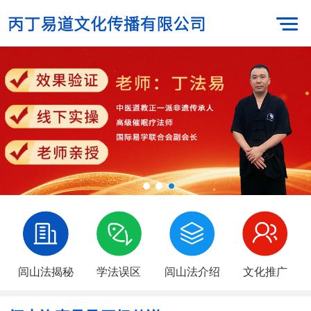
闾山法揭秘
学法误区
闾山法介绍
文化推广