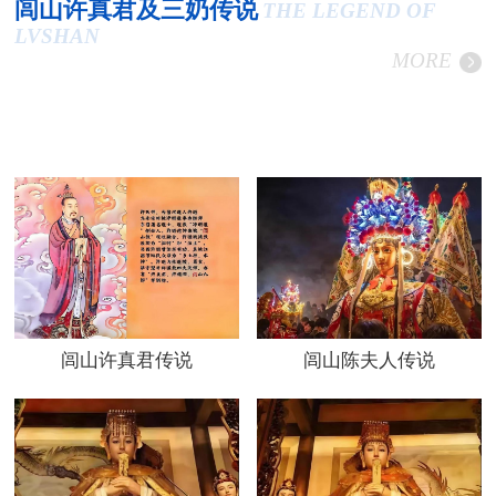
闾山许真君及三奶传说
THE LEGEND OF
LVSHAN
MORE
闾山许真君传说
闾山陈夫人传说