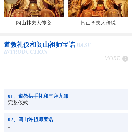
闾山林夫人传说
闾山李夫人传说
道教礼仪和闾山祖师宝诰
BASE
INTRODUCTION
MORE
01
、道教拱手礼和三拜九叩
完整仪式...
02
、闾山许祖师宝诰
...