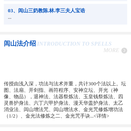
03
、闾山三奶教陈.林.李三夫人宝诰
...
闾山法介绍
INTRODUCTION TO SPELLS
MORE
传授由浅入深，功法与法术并重，共计300个法以上。坛
图、法扇、开剑指、画符程序、安神立坛、开光（神
像、物品），退神法、法器祭炼法、玉皇钱祭炼法、四
灵兽护身法、六丁六甲护身法、漫天华盖护身法、太乙
消业法、闾山增法咒、闾山增法水、金光咒修炼增功法
（1/2）、金光法修炼之二、金光咒手诀...
<详情>