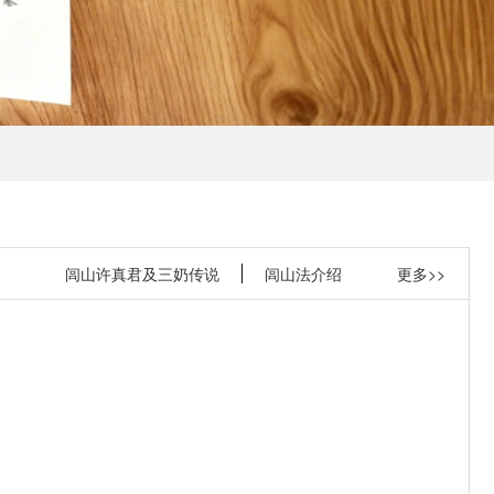
闾山许真君及三奶传说
闾山法介绍
更多>>