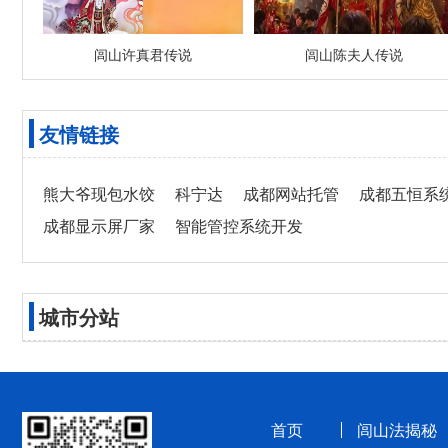
闾山许真君传说
闾山陈夫人传说
友情链接
熊大爷现包水饺
科宁达
成都网站托管
成都五恒系
成都显示屏厂家
智能管控系统开发
城市分站
首页
闾山法揭秘