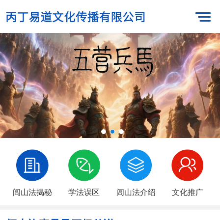
闾山法揭秘
学法误区
闾山法介绍
文化推广