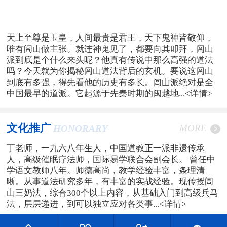
天上至尊是玉皇，人间最贵是君王，天下鬼神皆敬仰，
唯有闾山做主张。就连神鬼见了，都要向其叩拜，闾山
派到底是个什么来头呢？他真有传说中那么高强的道法
吗？今天就为你揭秘闾山道法背后的玄机。要说这闾山
到底有多强，得先看他的历史有多长。闾山派绝对是全
中国最早的道派。它起源于先秦时期的闽越地...
<详情>
文化推广
MORE
HONORARY
丁老师，一九六八年生人，中国道教正一派非遗传承
人，高级催眠疗法师，国际易学联合会副会长。 曾任中
学语文教师八年。师德高尚，教学经验丰富，条理清
晰。从事道法研究多年，有丰富的实战经验。现传授闾
山三奶法，综合300个以上内容，从基础入门到高级兵马
法，层层递进，到可以独立应对各类事...
<详情>