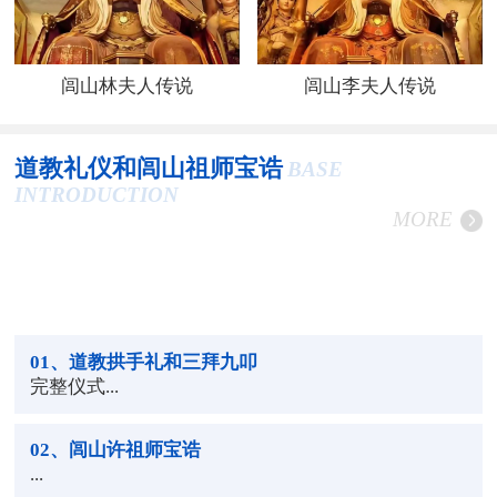
闾山林夫人传说
闾山李夫人传说
道教礼仪和闾山祖师宝诰
BASE
INTRODUCTION
MORE
01
、道教拱手礼和三拜九叩
完整仪式...
02
、闾山许祖师宝诰
...