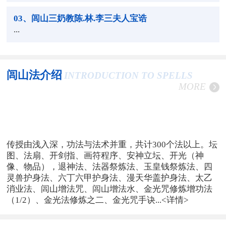
03
、闾山三奶教陈.林.李三夫人宝诰
...
闾山法介绍
INTRODUCTION TO SPELLS
MORE
传授由浅入深，功法与法术并重，共计300个法以上。坛
图、法扇、开剑指、画符程序、安神立坛、开光（神
像、物品），退神法、法器祭炼法、玉皇钱祭炼法、四
灵兽护身法、六丁六甲护身法、漫天华盖护身法、太乙
消业法、闾山增法咒、闾山增法水、金光咒修炼增功法
（1/2）、金光法修炼之二、金光咒手诀...
<详情>