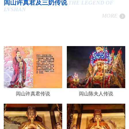
闾山许真君及三奶传说
THE LEGEND OF
LVSHAN
MORE
闾山许真君传说
闾山陈夫人传说