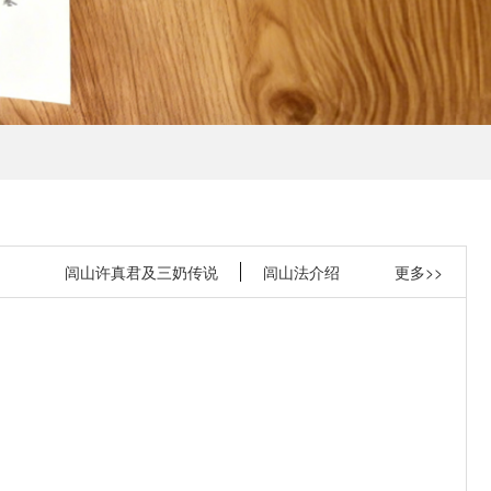
闾山许真君及三奶传说
闾山法介绍
更多>>