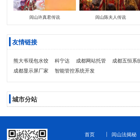
闾山许真君传说
闾山陈夫人传说
友情链接
熊大爷现包水饺
科宁达
成都网站托管
成都五恒系
成都显示屏厂家
智能管控系统开发
城市分站
首页
闾山法揭秘