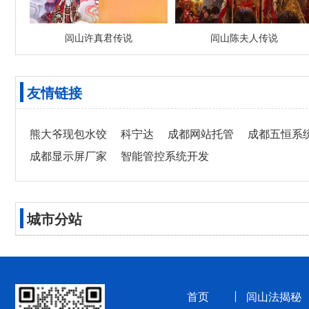
闾山许真君传说
闾山陈夫人传说
友情链接
熊大爷现包水饺
科宁达
成都网站托管
成都五恒系
成都显示屏厂家
智能管控系统开发
城市分站
首页
闾山法揭秘