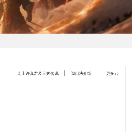
闾山许真君及三奶传说
闾山法介绍
更多>>