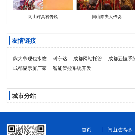
闾山许真君传说
闾山陈夫人传说
友情链接
熊大爷现包水饺
科宁达
成都网站托管
成都五恒系
成都显示屏厂家
智能管控系统开发
城市分站
首页
闾山法揭秘