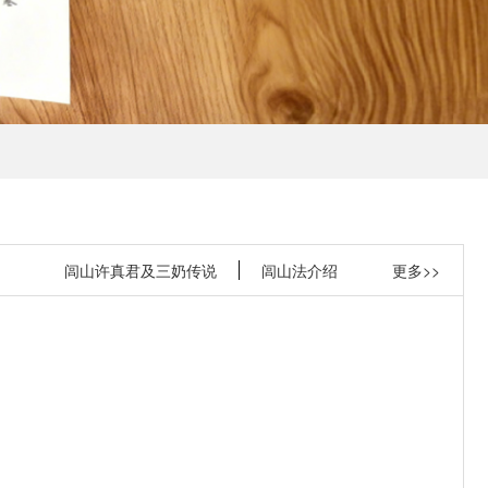
闾山许真君及三奶传说
闾山法介绍
更多>>